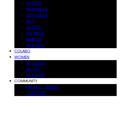
POSTER
HEADWEAR
KEYHOLDER
BELT
GLOVES
EYEWEAR
MUFFLER
SUS-ACC
COLABO
WOMEN
W-OUTER
W-TOP
W-PANTS
COMMUNITY
PRODUCT REVIW
QUESTION