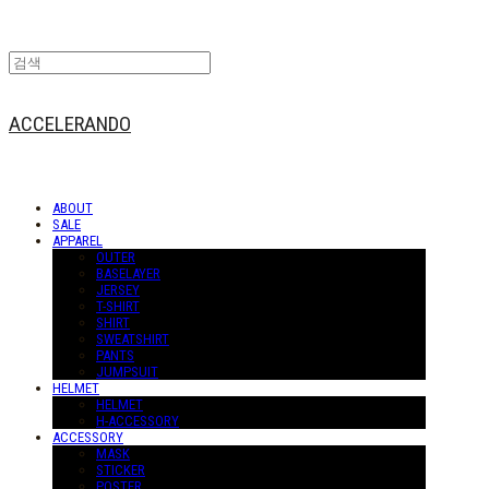
ACCELERANDO
ABOUT
SALE
APPAREL
OUTER
BASELAYER
JERSEY
T-SHIRT
SHIRT
SWEATSHIRT
PANTS
JUMPSUIT
HELMET
HELMET
H-ACCESSORY
ACCESSORY
MASK
STICKER
POSTER