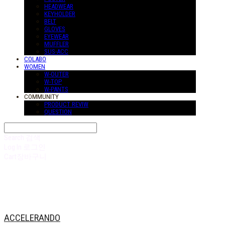
HEADWEAR
KEYHOLDER
BELT
GLOVES
EYEWEAR
MUFFLER
SUS-ACC
COLABO
WOMEN
W-OUTER
W-TOP
W-PANTS
COMMUNITY
PRODUCT REVIW
QUESTION
Search
검색
Log In
로그인
Cart
장바구니
ACCELERANDO