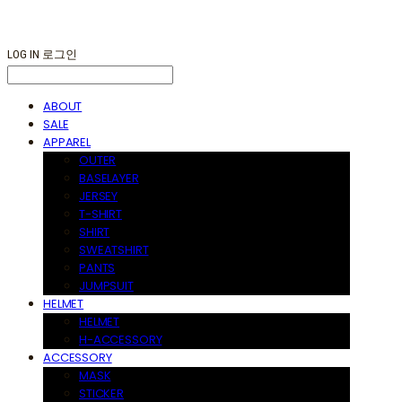
LOG IN
로그인
ABOUT
SALE
APPAREL
OUTER
BASELAYER
JERSEY
T-SHIRT
SHIRT
SWEATSHIRT
PANTS
JUMPSUIT
HELMET
HELMET
H-ACCESSORY
ACCESSORY
MASK
STICKER