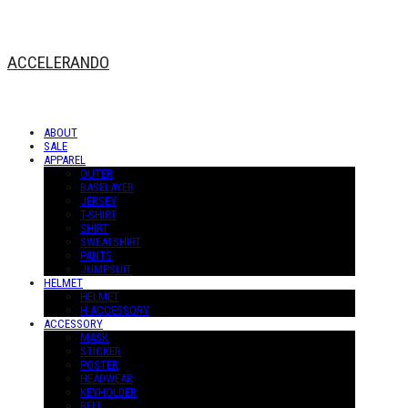
ACCELERANDO
ABOUT
SALE
APPAREL
OUTER
BASELAYER
JERSEY
T-SHIRT
SHIRT
SWEATSHIRT
PANTS
JUMPSUIT
HELMET
HELMET
H-ACCESSORY
ACCESSORY
MASK
STICKER
POSTER
HEADWEAR
KEYHOLDER
BELT