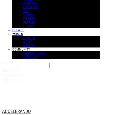
HEADWEAR
KEYHOLDER
BELT
GLOVES
EYEWEAR
MUFFLER
SUS-ACC
COLABO
WOMEN
W-OUTER
W-TOP
W-PANTS
COMMUNITY
PRODUCT REVIW
QUESTION
Search
검색
Log In
로그인
Cart
장바구니
ACCELERANDO