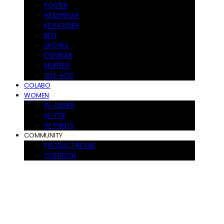
POSTER
HEADWEAR
KEYHOLDER
BELT
GLOVES
EYEWEAR
MUFFLER
SUS-ACC
COLABO
WOMEN
W-OUTER
W-TOP
W-PANTS
COMMUNITY
PRODUCT REVIW
QUESTION