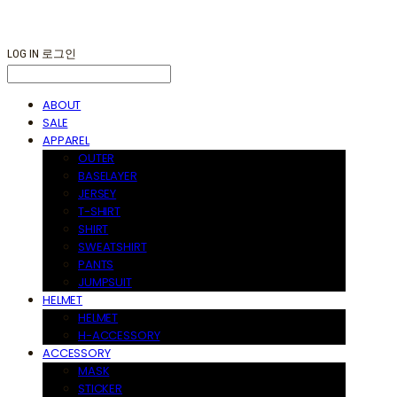
LOG IN
로그인
ABOUT
SALE
APPAREL
OUTER
BASELAYER
JERSEY
T-SHIRT
SHIRT
SWEATSHIRT
PANTS
JUMPSUIT
HELMET
HELMET
H-ACCESSORY
ACCESSORY
MASK
STICKER