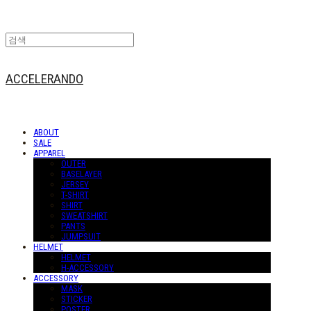
ACCELERANDO
ABOUT
SALE
APPAREL
OUTER
BASELAYER
JERSEY
T-SHIRT
SHIRT
SWEATSHIRT
PANTS
JUMPSUIT
HELMET
HELMET
H-ACCESSORY
ACCESSORY
MASK
STICKER
POSTER