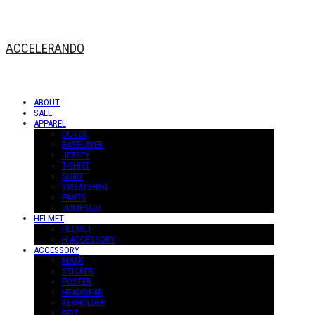
ACCELERANDO
ABOUT
SALE
APPAREL
OUTER
BASELAYER
JERSEY
T-SHIRT
SHIRT
SWEATSHIRT
PANTS
JUMPSUIT
HELMET
HELMET
H-ACCESSORY
ACCESSORY
MASK
STICKER
POSTER
HEADWEAR
KEYHOLDER
BELT