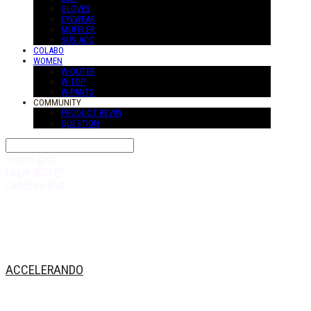
GLOVES
EYEWEAR
MUFFLER
SUS-ACC
COLABO
WOMEN
W-OUTER
W-TOP
W-PANTS
COMMUNITY
PRODUCT REVIW
QUESTION
Search
검색
Log In
로그인
Cart
장바구니
ACCELERANDO