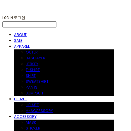
LOG IN
로그인
ABOUT
SALE
APPAREL
OUTER
BASELAYER
JERSEY
T-SHIRT
SHIRT
SWEATSHIRT
PANTS
JUMPSUIT
HELMET
HELMET
H-ACCESSORY
ACCESSORY
MASK
STICKER