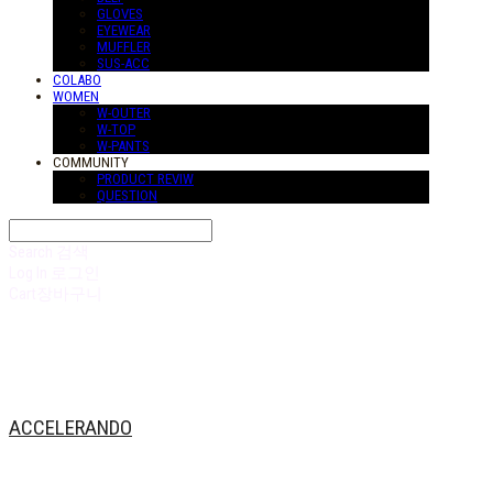
GLOVES
EYEWEAR
MUFFLER
SUS-ACC
COLABO
WOMEN
W-OUTER
W-TOP
W-PANTS
COMMUNITY
PRODUCT REVIW
QUESTION
Search
검색
Log In
로그인
Cart
장바구니
ACCELERANDO