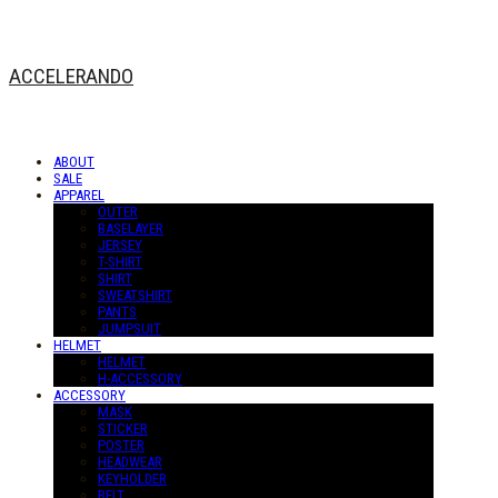
ACCELERANDO
ABOUT
SALE
APPAREL
OUTER
BASELAYER
JERSEY
T-SHIRT
SHIRT
SWEATSHIRT
PANTS
JUMPSUIT
HELMET
HELMET
H-ACCESSORY
ACCESSORY
MASK
STICKER
POSTER
HEADWEAR
KEYHOLDER
BELT