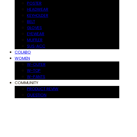
POSTER
HEADWEAR
KEYHOLDER
BELT
GLOVES
EYEWEAR
MUFFLER
SUS-ACC
COLABO
WOMEN
W-OUTER
W-TOP
W-PANTS
COMMUNITY
PRODUCT REVIW
QUESTION