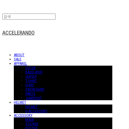
ACCELERANDO
ABOUT
SALE
APPAREL
OUTER
BASELAYER
JERSEY
T-SHIRT
SHIRT
SWEATSHIRT
PANTS
JUMPSUIT
HELMET
HELMET
H-ACCESSORY
ACCESSORY
MASK
STICKER
POSTER