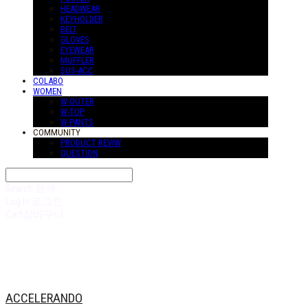
HEADWEAR
KEYHOLDER
BELT
GLOVES
EYEWEAR
MUFFLER
SUS-ACC
COLABO
WOMEN
W-OUTER
W-TOP
W-PANTS
COMMUNITY
PRODUCT REVIW
QUESTION
Search
검색
Log In
로그인
Cart
장바구니
ACCELERANDO