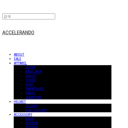
ACCELERANDO
ABOUT
SALE
APPAREL
OUTER
BASELAYER
JERSEY
T-SHIRT
SHIRT
SWEATSHIRT
PANTS
JUMPSUIT
HELMET
HELMET
H-ACCESSORY
ACCESSORY
MASK
STICKER
POSTER