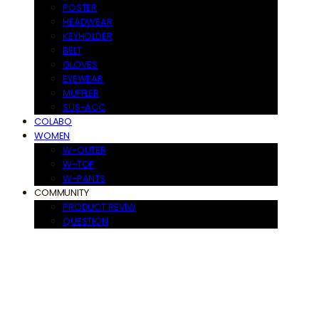
POSTER
HEADWEAR
KEYHOLDER
BELT
GLOVES
EYEWEAR
MUFFLER
SUS-ACC
COLABO
WOMEN
W-OUTER
W-TOP
W-PANTS
COMMUNITY
PRODUCT REVIW
QUESTION