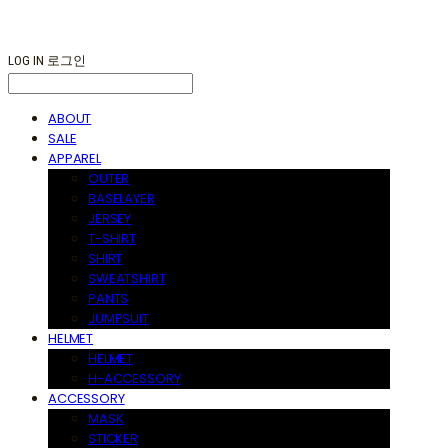
LOG IN
로그인
ABOUT
SALE
APPAREL
OUTER
BASELAYER
JERSEY
T-SHIRT
SHIRT
SWEATSHIRT
PANTS
JUMPSUIT
HELMET
HELMET
H-ACCESSORY
ACCESSORY
MASK
STICKER