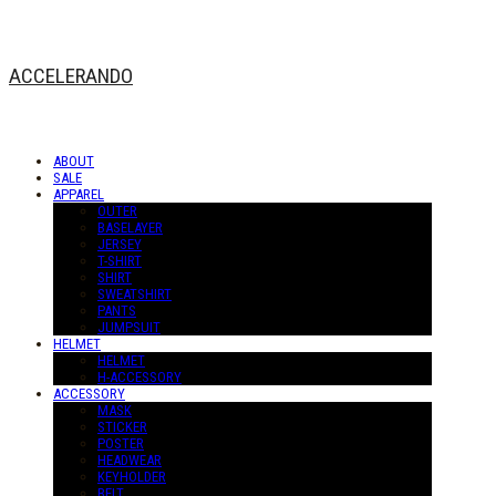
ACCELERANDO
ABOUT
SALE
APPAREL
OUTER
BASELAYER
JERSEY
T-SHIRT
SHIRT
SWEATSHIRT
PANTS
JUMPSUIT
HELMET
HELMET
H-ACCESSORY
ACCESSORY
MASK
STICKER
POSTER
HEADWEAR
KEYHOLDER
BELT