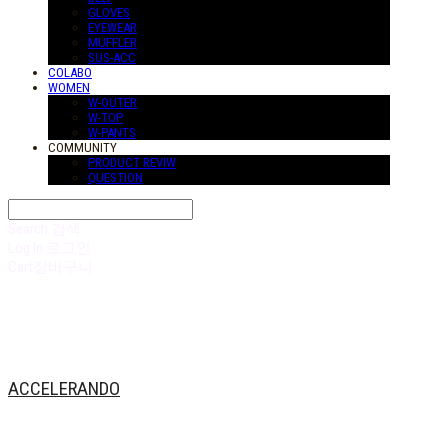
GLOVES
EYEWEAR
MUFFLER
SUS-ACC
COLABO
WOMEN
W-OUTER
W-TOP
W-PANTS
COMMUNITY
PRODUCT REVIW
QUESTION
Search
검색
Log In
로그인
Cart
장바구니
ACCELERANDO