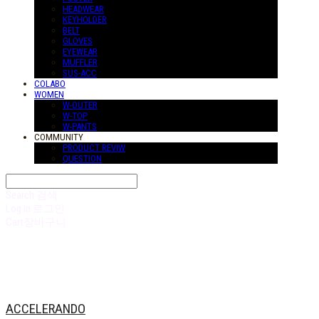
HEADWEAR
KEYHOLDER
BELT
GLOVES
EYEWEAR
MUFFLER
SUS-ACC
COLABO
WOMEN
W-OUTER
W-TOP
W-PANTS
COMMUNITY
PRODUCT REVIW
QUESTION
Search
검색
Log In
로그인
Cart
장바구니
ACCELERANDO