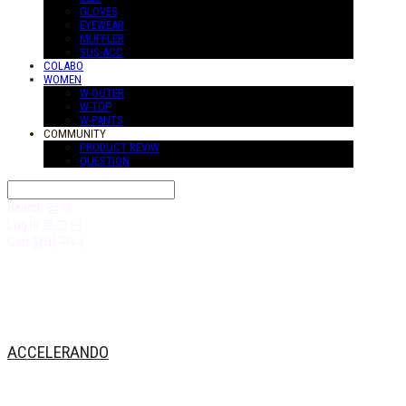
GLOVES
EYEWEAR
MUFFLER
SUS-ACC
COLABO
WOMEN
W-OUTER
W-TOP
W-PANTS
COMMUNITY
PRODUCT REVIW
QUESTION
Search
검색
Log In
로그인
Cart
장바구니
ACCELERANDO