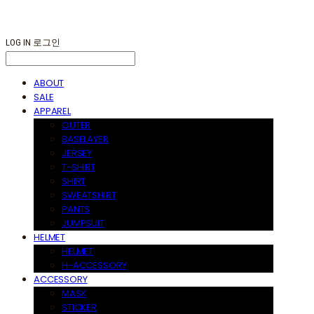
LOG IN
로그인
ABOUT
SALE
APPAREL
OUTER
BASELAYER
JERSEY
T-SHIRT
SHIRT
SWEATSHIRT
PANTS
JUMPSUIT
HELMET
HELMET
H-ACCESSORY
ACCESSORY
MASK
STICKER