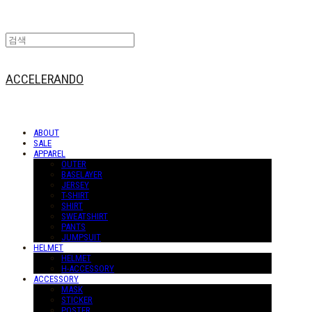
ACCELERANDO
ABOUT
SALE
APPAREL
OUTER
BASELAYER
JERSEY
T-SHIRT
SHIRT
SWEATSHIRT
PANTS
JUMPSUIT
HELMET
HELMET
H-ACCESSORY
ACCESSORY
MASK
STICKER
POSTER