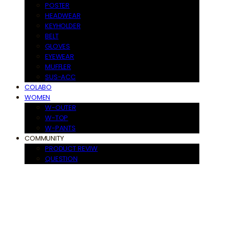
POSTER
HEADWEAR
KEYHOLDER
BELT
GLOVES
EYEWEAR
MUFFLER
SUS-ACC
COLABO
WOMEN
W-OUTER
W-TOP
W-PANTS
COMMUNITY
PRODUCT REVIW
QUESTION