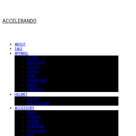
ACCELERANDO
ABOUT
SALE
APPAREL
OUTER
BASELAYER
JERSEY
T-SHIRT
SHIRT
SWEATSHIRT
PANTS
JUMPSUIT
HELMET
HELMET
H-ACCESSORY
ACCESSORY
MASK
STICKER
POSTER
HEADWEAR
KEYHOLDER
BELT