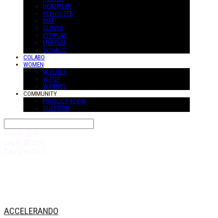
HEADWEAR
KEYHOLDER
BELT
GLOVES
EYEWEAR
MUFFLER
SUS-ACC
COLABO
WOMEN
W-OUTER
W-TOP
W-PANTS
COMMUNITY
PRODUCT REVIW
QUESTION
Search
검색
Log In
로그인
Cart
장바구니
ACCELERANDO