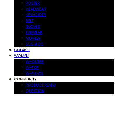
POSTER
HEADWEAR
KEYHOLDER
BELT
GLOVES
EYEWEAR
MUFFLER
SUS-ACC
COLABO
WOMEN
W-OUTER
W-TOP
W-PANTS
COMMUNITY
PRODUCT REVIW
QUESTION