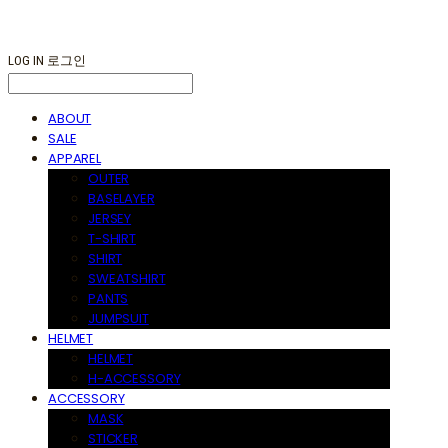
LOG IN
로그인
ABOUT
SALE
APPAREL
OUTER
BASELAYER
JERSEY
T-SHIRT
SHIRT
SWEATSHIRT
PANTS
JUMPSUIT
HELMET
HELMET
H-ACCESSORY
ACCESSORY
MASK
STICKER