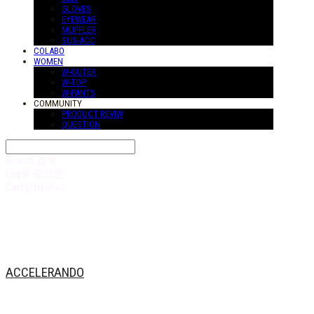
GLOVES
EYEWEAR
MUFFLER
SUS-ACC
COLABO
WOMEN
W-OUTER
W-TOP
W-PANTS
COMMUNITY
PRODUCT REVIW
QUESTION
Search
검색
Log In
로그인
Cart
장바구니
ACCELERANDO