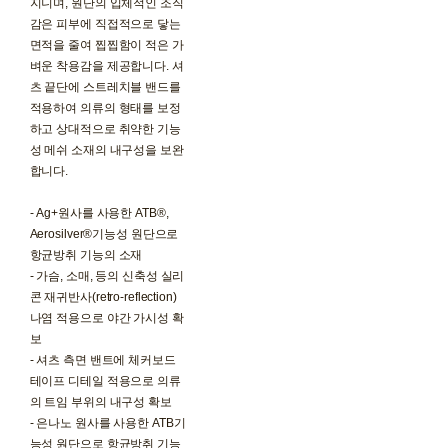
지니며, 원단의 입체적인 조직
감은 피부에 직접적으로 닿는
면적을 줄여 찝찝함이 적은 가
벼운 착용감을 제공합니다. 셔
츠 끝단에 스트레치블 밴드를
적용하여 의류의 형태를 보정
하고 상대적으로 취약한 기능
성 메쉬 소재의 내구성을 보완
합니다.
- Ag+원사를 사용한 ATB®,
Aerosilver®기능성 원단으로
항균방취 기능의 소재
- 가슴, 소매, 등의 신축성 실리
콘 재귀반사(retro-reflection)
나염 적용으로 야간 가시성 확
보
- 셔츠 측면 밴트에 체커보드
테이프 디테일 적용으로 의류
의 트임 부위의 내구성 확보
- 은나노 원사를 사용한 ATB기
능성 원단으로 항균방취 기능