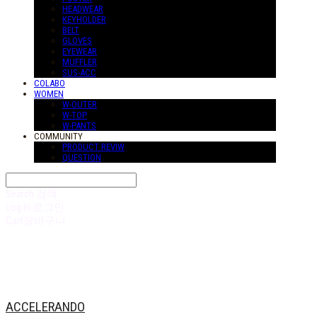
HEADWEAR
KEYHOLDER
BELT
GLOVES
EYEWEAR
MUFFLER
SUS-ACC
COLABO
WOMEN
W-OUTER
W-TOP
W-PANTS
COMMUNITY
PRODUCT REVIW
QUESTION
Search
검색
Log In
로그인
Cart
장바구니
ACCELERANDO