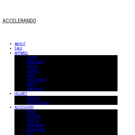
ACCELERANDO
ABOUT
SALE
APPAREL
OUTER
BASELAYER
JERSEY
T-SHIRT
SHIRT
SWEATSHIRT
PANTS
JUMPSUIT
HELMET
HELMET
H-ACCESSORY
ACCESSORY
MASK
STICKER
POSTER
HEADWEAR
KEYHOLDER
BELT