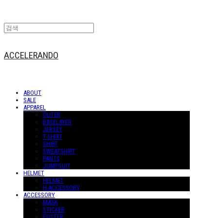
ACCELERANDO
ABOUT
SALE
APPAREL
OUTER
BASELAYER
JERSEY
T-SHIRT
SHIRT
SWEATSHIRT
PANTS
JUMPSUIT
HELMET
HELMET
H-ACCESSORY
ACCESSORY
MASK
STICKER
POSTER