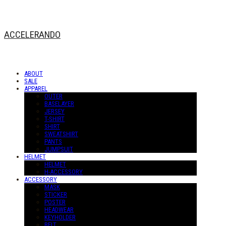
ACCELERANDO
ABOUT
SALE
APPAREL
OUTER
BASELAYER
JERSEY
T-SHIRT
SHIRT
SWEATSHIRT
PANTS
JUMPSUIT
HELMET
HELMET
H-ACCESSORY
ACCESSORY
MASK
STICKER
POSTER
HEADWEAR
KEYHOLDER
BELT