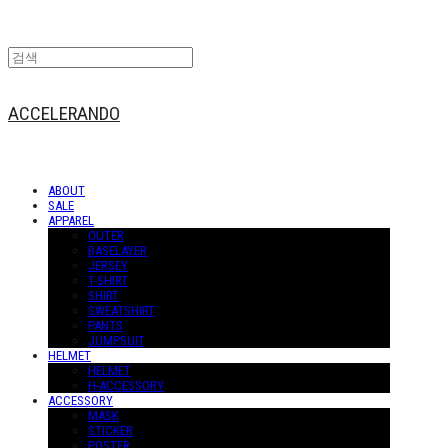
ACCELERANDO
ABOUT
SALE
APPAREL
OUTER
BASELAYER
JERSEY
T-SHIRT
SHIRT
SWEATSHIRT
PANTS
JUMPSUIT
HELMET
HELMET
H-ACCESSORY
ACCESSORY
MASK
STICKER
POSTER