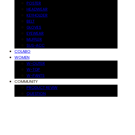
POSTER
HEADWEAR
KEYHOLDER
BELT
GLOVES
EYEWEAR
MUFFLER
SUS-ACC
COLABO
WOMEN
W-OUTER
W-TOP
W-PANTS
COMMUNITY
PRODUCT REVIW
QUESTION