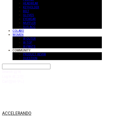
HEADWEAR
KEYHOLDER
BELT
GLOVES
EYEWEAR
MUFFLER
SUS-ACC
COLABO
WOMEN
W-OUTER
W-TOP
W-PANTS
COMMUNITY
PRODUCT REVIW
QUESTION
Search
검색
Log In
로그인
Cart
장바구니
ACCELERANDO