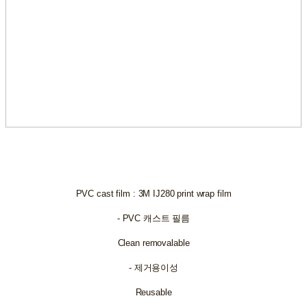
PVC cast film : 3M IJ280 print wrap film
- PVC 캐스트 필름
Clean removalable
- 제거용이성
Reusable