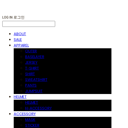
LOG IN
로그인
ABOUT
SALE
APPAREL
OUTER
BASELAYER
JERSEY
T-SHIRT
SHIRT
SWEATSHIRT
PANTS
JUMPSUIT
HELMET
HELMET
H-ACCESSORY
ACCESSORY
MASK
STICKER