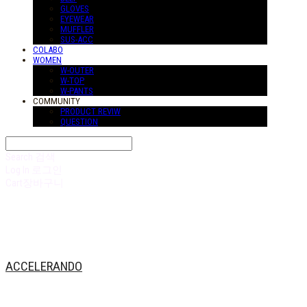
GLOVES
EYEWEAR
MUFFLER
SUS-ACC
COLABO
WOMEN
W-OUTER
W-TOP
W-PANTS
COMMUNITY
PRODUCT REVIW
QUESTION
Search
검색
Log In
로그인
Cart
장바구니
ACCELERANDO