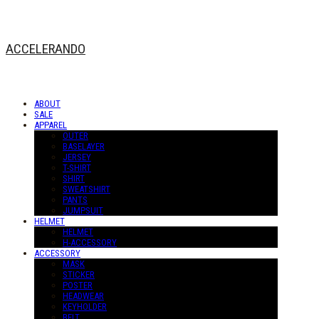
ACCELERANDO
ABOUT
SALE
APPAREL
OUTER
BASELAYER
JERSEY
T-SHIRT
SHIRT
SWEATSHIRT
PANTS
JUMPSUIT
HELMET
HELMET
H-ACCESSORY
ACCESSORY
MASK
STICKER
POSTER
HEADWEAR
KEYHOLDER
BELT