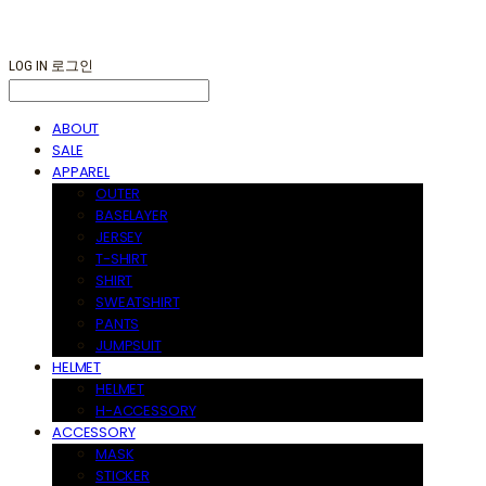
LOG IN
로그인
ABOUT
SALE
APPAREL
OUTER
BASELAYER
JERSEY
T-SHIRT
SHIRT
SWEATSHIRT
PANTS
JUMPSUIT
HELMET
HELMET
H-ACCESSORY
ACCESSORY
MASK
STICKER