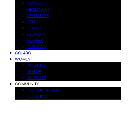
POSTER
HEADWEAR
KEYHOLDER
BELT
GLOVES
EYEWEAR
MUFFLER
SUS-ACC
COLABO
WOMEN
W-OUTER
W-TOP
W-PANTS
COMMUNITY
PRODUCT REVIW
QUESTION