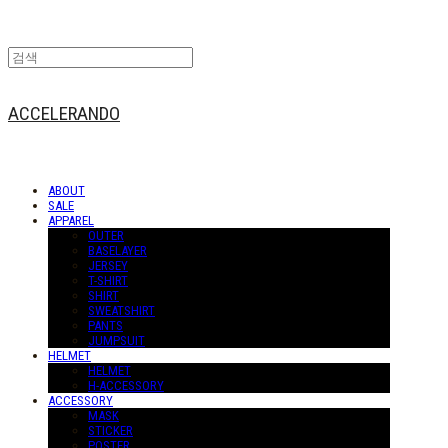
ACCELERANDO
ABOUT
SALE
APPAREL
OUTER
BASELAYER
JERSEY
T-SHIRT
SHIRT
SWEATSHIRT
PANTS
JUMPSUIT
HELMET
HELMET
H-ACCESSORY
ACCESSORY
MASK
STICKER
POSTER