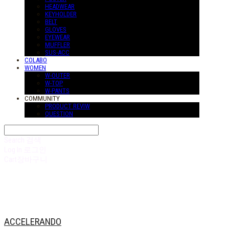
HEADWEAR
KEYHOLDER
BELT
GLOVES
EYEWEAR
MUFFLER
SUS-ACC
COLABO
WOMEN
W-OUTER
W-TOP
W-PANTS
COMMUNITY
PRODUCT REVIW
QUESTION
Search
검색
Log In
로그인
Cart
장바구니
ACCELERANDO