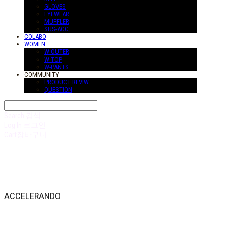
GLOVES
EYEWEAR
MUFFLER
SUS-ACC
COLABO
WOMEN
W-OUTER
W-TOP
W-PANTS
COMMUNITY
PRODUCT REVIW
QUESTION
Search
검색
Log In
로그인
Cart
장바구니
ACCELERANDO