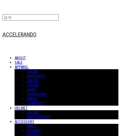
ACCELERANDO
ABOUT
SALE
APPAREL
OUTER
BASELAYER
JERSEY
T-SHIRT
SHIRT
SWEATSHIRT
PANTS
JUMPSUIT
HELMET
HELMET
H-ACCESSORY
ACCESSORY
MASK
STICKER
POSTER