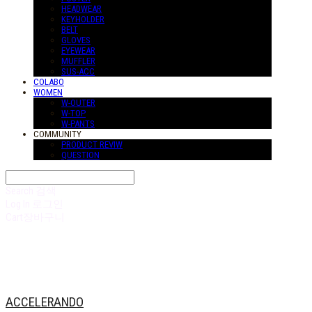
HEADWEAR
KEYHOLDER
BELT
GLOVES
EYEWEAR
MUFFLER
SUS-ACC
COLABO
WOMEN
W-OUTER
W-TOP
W-PANTS
COMMUNITY
PRODUCT REVIW
QUESTION
Search
검색
Log In
로그인
Cart
장바구니
ACCELERANDO