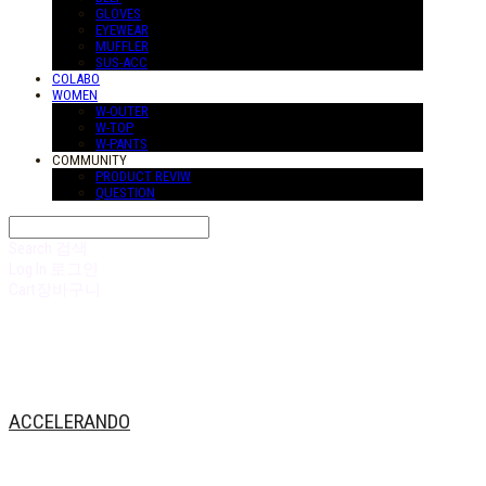
GLOVES
EYEWEAR
MUFFLER
SUS-ACC
COLABO
WOMEN
W-OUTER
W-TOP
W-PANTS
COMMUNITY
PRODUCT REVIW
QUESTION
Search
검색
Log In
로그인
Cart
장바구니
ACCELERANDO