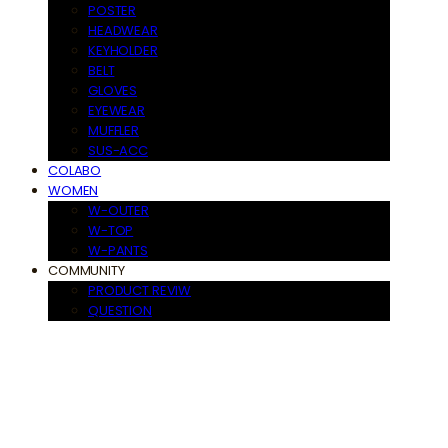
POSTER
HEADWEAR
KEYHOLDER
BELT
GLOVES
EYEWEAR
MUFFLER
SUS-ACC
COLABO
WOMEN
W-OUTER
W-TOP
W-PANTS
COMMUNITY
PRODUCT REVIW
QUESTION