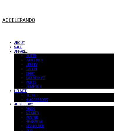
ACCELERANDO
ABOUT
SALE
APPAREL
OUTER
BASELAYER
JERSEY
T-SHIRT
SHIRT
SWEATSHIRT
PANTS
JUMPSUIT
HELMET
HELMET
H-ACCESSORY
ACCESSORY
MASK
STICKER
POSTER
HEADWEAR
KEYHOLDER
BELT