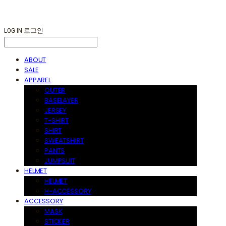
LOG IN
로그인
ABOUT
SALE
APPAREL
OUTER
BASELAYER
JERSEY
T-SHIRT
SHIRT
SWEATSHIRT
PANTS
JUMPSUIT
HELMET
HELMET
H-ACCESSORY
ACCESSORY
MASK
STICKER