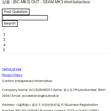
상품 - (BC-MK3) OUT - SEAM MK3 short balaclava
Post Question
Search
1
2
3
4
5
Terms of Use
Privacy Policy
Confirm Entrepreneur Information
Company Name: ACCELERANDO | Owner: 윤소연 | Phone Number: 1844-
2946 | Email: accelerando@outlook.kr
Address: 서울특별시 광진구 자양번영로1길 6 | Business Registration
Number:
891-50-00508
| Business License:
2023-서울광진-0389
|