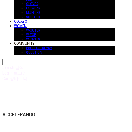
GLOVES
EYEWEAR
MUFFLER
SUS-ACC
COLABO
WOMEN
W-OUTER
W-TOP
W-PANTS
COMMUNITY
PRODUCT REVIW
QUESTION
Search
검색
Log In
로그인
Cart
장바구니
ACCELERANDO