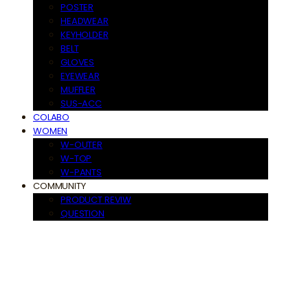
POSTER
HEADWEAR
KEYHOLDER
BELT
GLOVES
EYEWEAR
MUFFLER
SUS-ACC
COLABO
WOMEN
W-OUTER
W-TOP
W-PANTS
COMMUNITY
PRODUCT REVIW
QUESTION