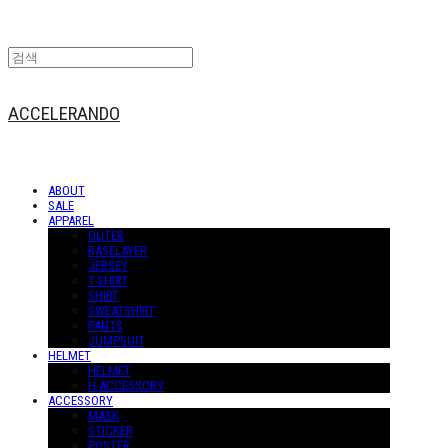
ACCELERANDO
ABOUT
SALE
APPAREL
OUTER
BASELAYER
JERSEY
T-SHIRT
SHIRT
SWEATSHIRT
PANTS
JUMPSUIT
HELMET
HELMET
H-ACCESSORY
ACCESSORY
MASK
STICKER
POSTER