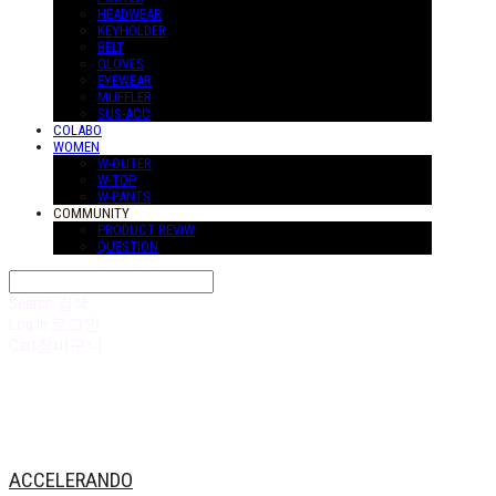
HEADWEAR
KEYHOLDER
BELT
GLOVES
EYEWEAR
MUFFLER
SUS-ACC
COLABO
WOMEN
W-OUTER
W-TOP
W-PANTS
COMMUNITY
PRODUCT REVIW
QUESTION
Search
검색
Log In
로그인
Cart
장바구니
ACCELERANDO