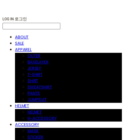
LOG IN
로그인
ABOUT
SALE
APPAREL
OUTER
BASELAYER
JERSEY
T-SHIRT
SHIRT
SWEATSHIRT
PANTS
JUMPSUIT
HELMET
HELMET
H-ACCESSORY
ACCESSORY
MASK
STICKER