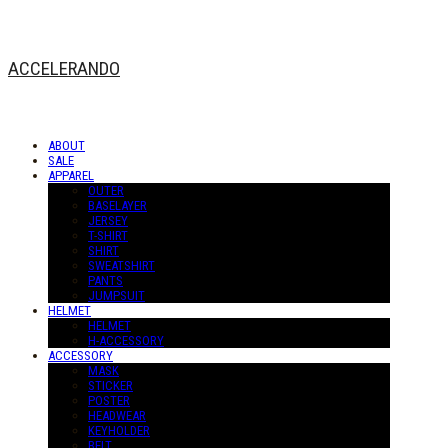
ACCELERANDO
ABOUT
SALE
APPAREL
OUTER
BASELAYER
JERSEY
T-SHIRT
SHIRT
SWEATSHIRT
PANTS
JUMPSUIT
HELMET
HELMET
H-ACCESSORY
ACCESSORY
MASK
STICKER
POSTER
HEADWEAR
KEYHOLDER
BELT