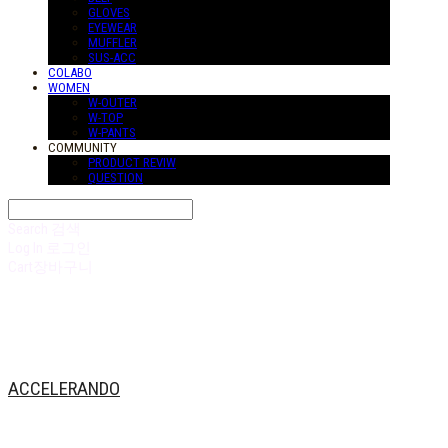
GLOVES
EYEWEAR
MUFFLER
SUS-ACC
COLABO
WOMEN
W-OUTER
W-TOP
W-PANTS
COMMUNITY
PRODUCT REVIW
QUESTION
Search
검색
Log In
로그인
Cart
장바구니
ACCELERANDO