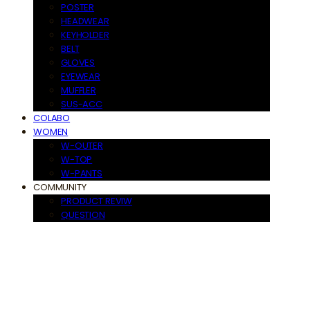
POSTER
HEADWEAR
KEYHOLDER
BELT
GLOVES
EYEWEAR
MUFFLER
SUS-ACC
COLABO
WOMEN
W-OUTER
W-TOP
W-PANTS
COMMUNITY
PRODUCT REVIW
QUESTION