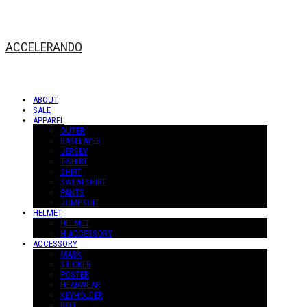
ACCELERANDO
ABOUT
SALE
APPAREL
OUTER
BASELAYER
JERSEY
T-SHIRT
SHIRT
SWEATSHIRT
PANTS
JUMPSUIT
HELMET
HELMET
H-ACCESSORY
ACCESSORY
MASK
STICKER
POSTER
HEADWEAR
KEYHOLDER
BELT