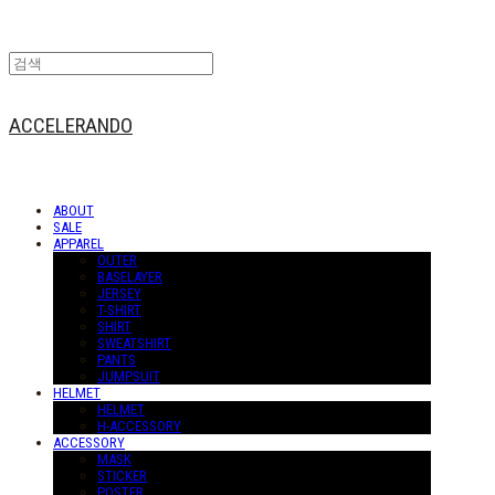
ACCELERANDO
ABOUT
SALE
APPAREL
OUTER
BASELAYER
JERSEY
T-SHIRT
SHIRT
SWEATSHIRT
PANTS
JUMPSUIT
HELMET
HELMET
H-ACCESSORY
ACCESSORY
MASK
STICKER
POSTER