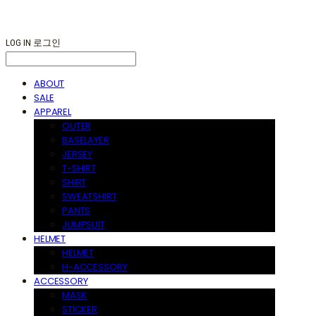
LOG IN
로그인
ABOUT
SALE
APPAREL
OUTER
BASELAYER
JERSEY
T-SHIRT
SHIRT
SWEATSHIRT
PANTS
JUMPSUIT
HELMET
HELMET
H-ACCESSORY
ACCESSORY
MASK
STICKER