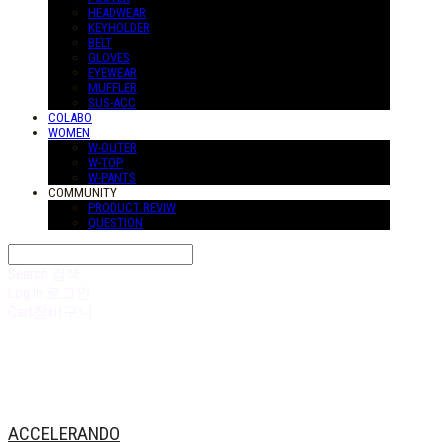
HEADWEAR
KEYHOLDER
BELT
GLOVES
EYEWEAR
MUFFLER
SUS-ACC
COLABO
WOMEN
W-OUTER
W-TOP
W-PANTS
COMMUNITY
PRODUCT REVIW
QUESTION
Search
검색
Log In
로그인
Cart
장바구니
ACCELERANDO