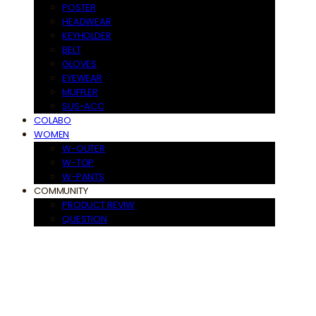
POSTER
HEADWEAR
KEYHOLDER
BELT
GLOVES
EYEWEAR
MUFFLER
SUS-ACC
COLABO
WOMEN
W-OUTER
W-TOP
W-PANTS
COMMUNITY
PRODUCT REVIW
QUESTION