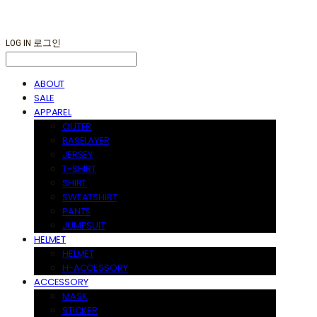
LOG IN
로그인
ABOUT
SALE
APPAREL
OUTER
BASELAYER
JERSEY
T-SHIRT
SHIRT
SWEATSHIRT
PANTS
JUMPSUIT
HELMET
HELMET
H-ACCESSORY
ACCESSORY
MASK
STICKER