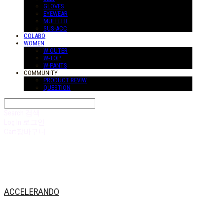
GLOVES
EYEWEAR
MUFFLER
SUS-ACC
COLABO
WOMEN
W-OUTER
W-TOP
W-PANTS
COMMUNITY
PRODUCT REVIW
QUESTION
Search
검색
Log In
로그인
Cart
장바구니
ACCELERANDO