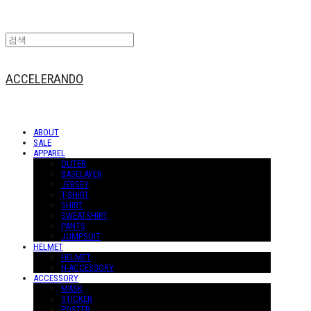
ACCELERANDO
ABOUT
SALE
APPAREL
OUTER
BASELAYER
JERSEY
T-SHIRT
SHIRT
SWEATSHIRT
PANTS
JUMPSUIT
HELMET
HELMET
H-ACCESSORY
ACCESSORY
MASK
STICKER
POSTER