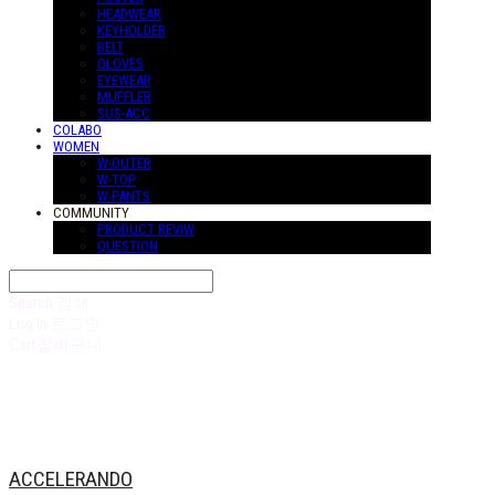
HEADWEAR
KEYHOLDER
BELT
GLOVES
EYEWEAR
MUFFLER
SUS-ACC
COLABO
WOMEN
W-OUTER
W-TOP
W-PANTS
COMMUNITY
PRODUCT REVIW
QUESTION
Search
검색
Log In
로그인
Cart
장바구니
ACCELERANDO