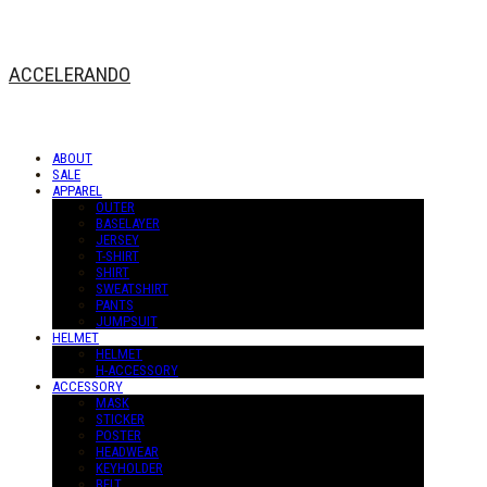
ACCELERANDO
ABOUT
SALE
APPAREL
OUTER
BASELAYER
JERSEY
T-SHIRT
SHIRT
SWEATSHIRT
PANTS
JUMPSUIT
HELMET
HELMET
H-ACCESSORY
ACCESSORY
MASK
STICKER
POSTER
HEADWEAR
KEYHOLDER
BELT