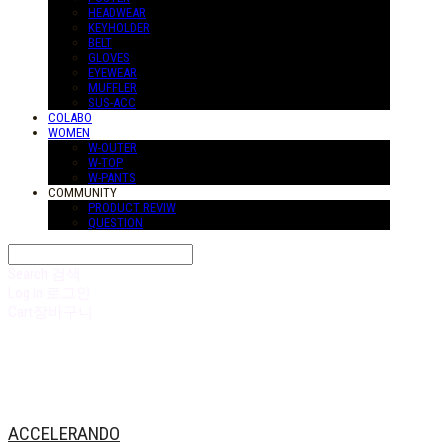
HEADWEAR
KEYHOLDER
BELT
GLOVES
EYEWEAR
MUFFLER
SUS-ACC
COLABO
WOMEN
W-OUTER
W-TOP
W-PANTS
COMMUNITY
PRODUCT REVIW
QUESTION
Search
검색
Log In
로그인
Cart
장바구니
ACCELERANDO