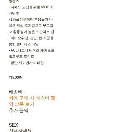
킹팬츠
- 니패드 고정을 위한 MOP 자
개단추
- 1%폴리우레탄 혼용율과 바
이오 워싱 후가공으로 부드럽
고 활동성이 높은 스판덱스 진
- 바이오워싱, 샌딩, 틴 가공을
통한 빈티지 스타일
- ACL시그니처 직조 체커보드
벨트루프 포인트
- 밑단 재귀반사 디테일
135,000원
배송비
-
함께 구매 시 배송비 절
약 상품 보기
추가 금액
SEX
선택하세요.