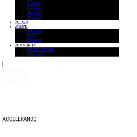
GLOVES
EYEWEAR
MUFFLER
SUS-ACC
COLABO
WOMEN
W-OUTER
W-TOP
W-PANTS
COMMUNITY
PRODUCT REVIW
QUESTION
Search
검색
Log In
로그인
Cart
장바구니
ACCELERANDO