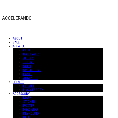
ACCELERANDO
ABOUT
SALE
APPAREL
OUTER
BASELAYER
JERSEY
T-SHIRT
SHIRT
SWEATSHIRT
PANTS
JUMPSUIT
HELMET
HELMET
H-ACCESSORY
ACCESSORY
MASK
STICKER
POSTER
HEADWEAR
KEYHOLDER
BELT