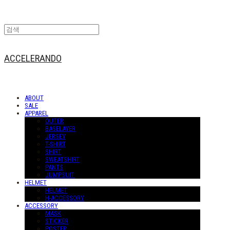
ACCELERANDO
ABOUT
SALE
APPAREL
OUTER
BASELAYER
JERSEY
T-SHIRT
SHIRT
SWEATSHIRT
PANTS
JUMPSUIT
HELMET
HELMET
H-ACCESSORY
ACCESSORY
MASK
STICKER
POSTER