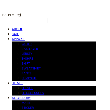
LOG IN
로그인
ABOUT
SALE
APPAREL
OUTER
BASELAYER
JERSEY
T-SHIRT
SHIRT
SWEATSHIRT
PANTS
JUMPSUIT
HELMET
HELMET
H-ACCESSORY
ACCESSORY
MASK
STICKER