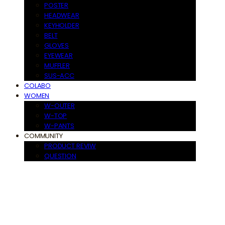
POSTER
HEADWEAR
KEYHOLDER
BELT
GLOVES
EYEWEAR
MUFFLER
SUS-ACC
COLABO
WOMEN
W-OUTER
W-TOP
W-PANTS
COMMUNITY
PRODUCT REVIW
QUESTION