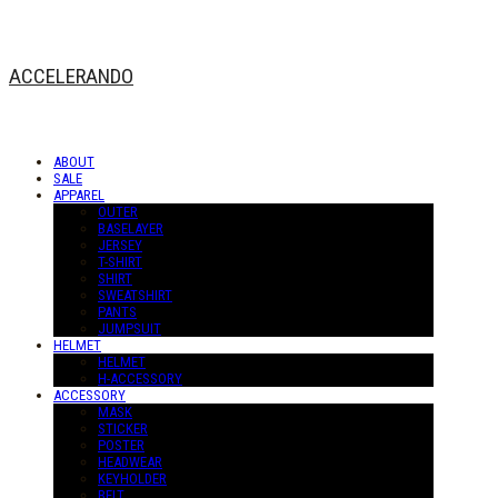
ACCELERANDO
ABOUT
SALE
APPAREL
OUTER
BASELAYER
JERSEY
T-SHIRT
SHIRT
SWEATSHIRT
PANTS
JUMPSUIT
HELMET
HELMET
H-ACCESSORY
ACCESSORY
MASK
STICKER
POSTER
HEADWEAR
KEYHOLDER
BELT