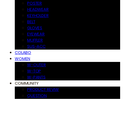
POSTER
HEADWEAR
KEYHOLDER
BELT
GLOVES
EYEWEAR
MUFFLER
SUS-ACC
COLABO
WOMEN
W-OUTER
W-TOP
W-PANTS
COMMUNITY
PRODUCT REVIW
QUESTION