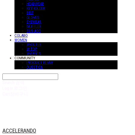
HEADWEAR
KEYHOLDER
BELT
GLOVES
EYEWEAR
MUFFLER
SUS-ACC
COLABO
WOMEN
W-OUTER
W-TOP
W-PANTS
COMMUNITY
PRODUCT REVIW
QUESTION
Search
검색
Log In
로그인
Cart
장바구니
ACCELERANDO