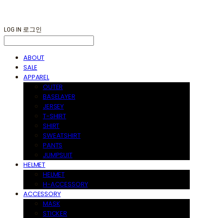
LOG IN
로그인
ABOUT
SALE
APPAREL
OUTER
BASELAYER
JERSEY
T-SHIRT
SHIRT
SWEATSHIRT
PANTS
JUMPSUIT
HELMET
HELMET
H-ACCESSORY
ACCESSORY
MASK
STICKER