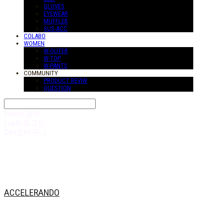
GLOVES
EYEWEAR
MUFFLER
SUS-ACC
COLABO
WOMEN
W-OUTER
W-TOP
W-PANTS
COMMUNITY
PRODUCT REVIW
QUESTION
Search
검색
Log In
로그인
Cart
장바구니
ACCELERANDO