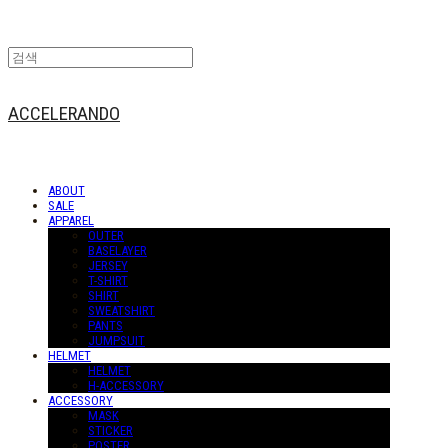
ACCELERANDO
ABOUT
SALE
APPAREL
OUTER
BASELAYER
JERSEY
T-SHIRT
SHIRT
SWEATSHIRT
PANTS
JUMPSUIT
HELMET
HELMET
H-ACCESSORY
ACCESSORY
MASK
STICKER
POSTER