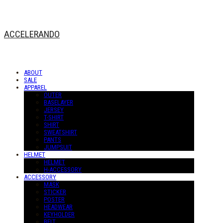
ACCELERANDO
ABOUT
SALE
APPAREL
OUTER
BASELAYER
JERSEY
T-SHIRT
SHIRT
SWEATSHIRT
PANTS
JUMPSUIT
HELMET
HELMET
H-ACCESSORY
ACCESSORY
MASK
STICKER
POSTER
HEADWEAR
KEYHOLDER
BELT