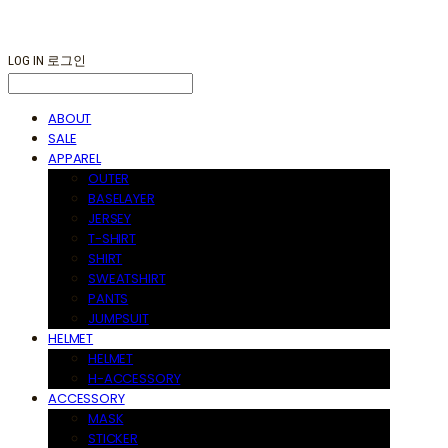
LOG IN
로그인
ABOUT
SALE
APPAREL
OUTER
BASELAYER
JERSEY
T-SHIRT
SHIRT
SWEATSHIRT
PANTS
JUMPSUIT
HELMET
HELMET
H-ACCESSORY
ACCESSORY
MASK
STICKER