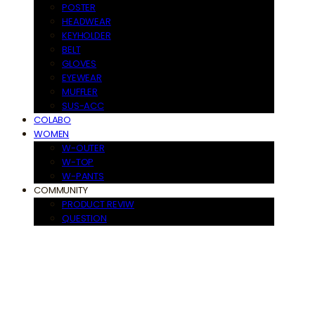
POSTER
HEADWEAR
KEYHOLDER
BELT
GLOVES
EYEWEAR
MUFFLER
SUS-ACC
COLABO
WOMEN
W-OUTER
W-TOP
W-PANTS
COMMUNITY
PRODUCT REVIW
QUESTION