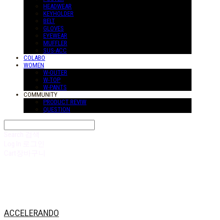
HEADWEAR
KEYHOLDER
BELT
GLOVES
EYEWEAR
MUFFLER
SUS-ACC
COLABO
WOMEN
W-OUTER
W-TOP
W-PANTS
COMMUNITY
PRODUCT REVIW
QUESTION
Search
검색
Log In
로그인
Cart
장바구니
ACCELERANDO