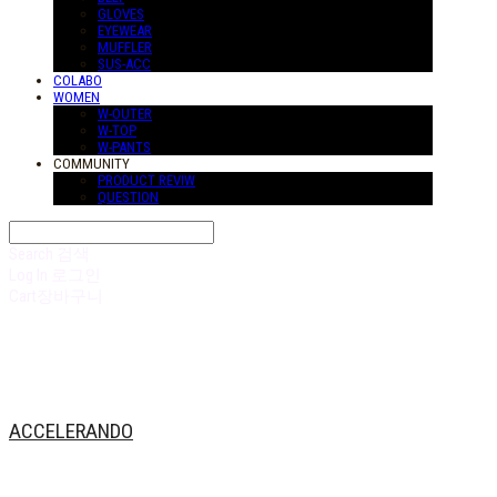
GLOVES
EYEWEAR
MUFFLER
SUS-ACC
COLABO
WOMEN
W-OUTER
W-TOP
W-PANTS
COMMUNITY
PRODUCT REVIW
QUESTION
Search
검색
Log In
로그인
Cart
장바구니
ACCELERANDO