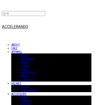
ACCELERANDO
ABOUT
SALE
APPAREL
OUTER
BASELAYER
JERSEY
T-SHIRT
SHIRT
SWEATSHIRT
PANTS
JUMPSUIT
HELMET
HELMET
H-ACCESSORY
ACCESSORY
MASK
STICKER
POSTER