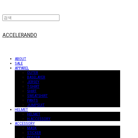
ACCELERANDO
ABOUT
SALE
APPAREL
OUTER
BASELAYER
JERSEY
T-SHIRT
SHIRT
SWEATSHIRT
PANTS
JUMPSUIT
HELMET
HELMET
H-ACCESSORY
ACCESSORY
MASK
STICKER
POSTER