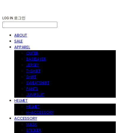
LOG IN
로그인
ABOUT
SALE
APPAREL
OUTER
BASELAYER
JERSEY
T-SHIRT
SHIRT
SWEATSHIRT
PANTS
JUMPSUIT
HELMET
HELMET
H-ACCESSORY
ACCESSORY
MASK
STICKER