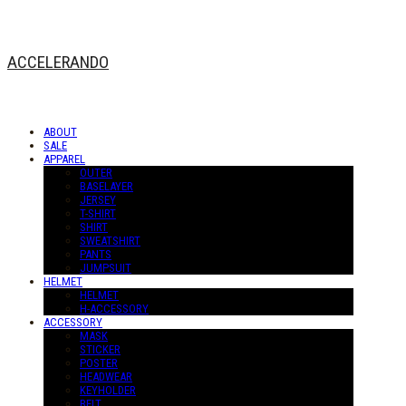
ACCELERANDO
ABOUT
SALE
APPAREL
OUTER
BASELAYER
JERSEY
T-SHIRT
SHIRT
SWEATSHIRT
PANTS
JUMPSUIT
HELMET
HELMET
H-ACCESSORY
ACCESSORY
MASK
STICKER
POSTER
HEADWEAR
KEYHOLDER
BELT