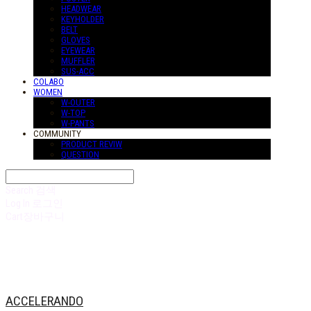
HEADWEAR
KEYHOLDER
BELT
GLOVES
EYEWEAR
MUFFLER
SUS-ACC
COLABO
WOMEN
W-OUTER
W-TOP
W-PANTS
COMMUNITY
PRODUCT REVIW
QUESTION
Search
검색
Log In
로그인
Cart
장바구니
ACCELERANDO