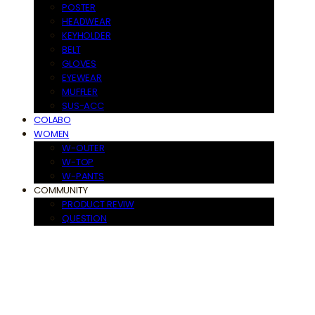
POSTER
HEADWEAR
KEYHOLDER
BELT
GLOVES
EYEWEAR
MUFFLER
SUS-ACC
COLABO
WOMEN
W-OUTER
W-TOP
W-PANTS
COMMUNITY
PRODUCT REVIW
QUESTION