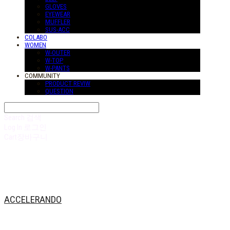
GLOVES
EYEWEAR
MUFFLER
SUS-ACC
COLABO
WOMEN
W-OUTER
W-TOP
W-PANTS
COMMUNITY
PRODUCT REVIW
QUESTION
Search
검색
Log In
로그인
Cart
장바구니
ACCELERANDO