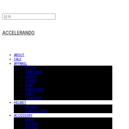
ACCELERANDO
ABOUT
SALE
APPAREL
OUTER
BASELAYER
JERSEY
T-SHIRT
SHIRT
SWEATSHIRT
PANTS
JUMPSUIT
HELMET
HELMET
H-ACCESSORY
ACCESSORY
MASK
STICKER
POSTER