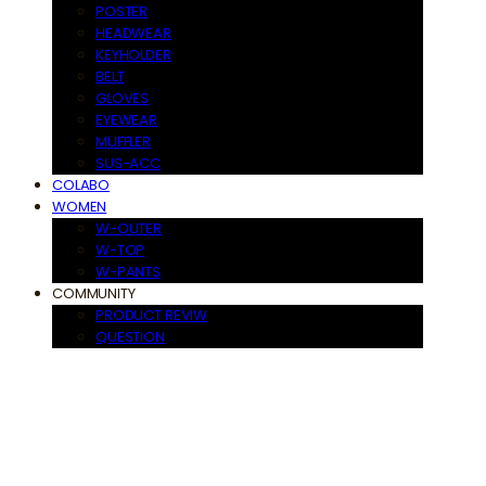
POSTER
HEADWEAR
KEYHOLDER
BELT
GLOVES
EYEWEAR
MUFFLER
SUS-ACC
COLABO
WOMEN
W-OUTER
W-TOP
W-PANTS
COMMUNITY
PRODUCT REVIW
QUESTION