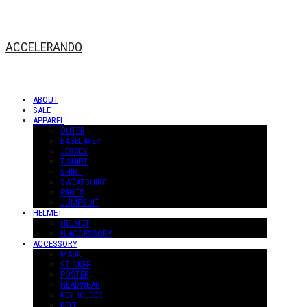
ACCELERANDO
ABOUT
SALE
APPAREL
OUTER
BASELAYER
JERSEY
T-SHIRT
SHIRT
SWEATSHIRT
PANTS
JUMPSUIT
HELMET
HELMET
H-ACCESSORY
ACCESSORY
MASK
STICKER
POSTER
HEADWEAR
KEYHOLDER
BELT