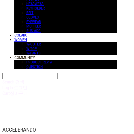
HEADWEAR
KEYHOLDER
BELT
GLOVES
EYEWEAR
MUFFLER
SUS-ACC
COLABO
WOMEN
W-OUTER
W-TOP
W-PANTS
COMMUNITY
PRODUCT REVIW
QUESTION
Search
검색
Log In
로그인
Cart
장바구니
ACCELERANDO