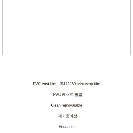
PVC cast film : 3M IJ280 print wrap film
- PVC 캐스트 필름
Clean removalable
- 제거용이성
Reusable