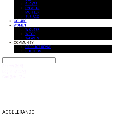
GLOVES
EYEWEAR
MUFFLER
SUS-ACC
COLABO
WOMEN
W-OUTER
W-TOP
W-PANTS
COMMUNITY
PRODUCT REVIW
QUESTION
Search
검색
Log In
로그인
Cart
장바구니
ACCELERANDO