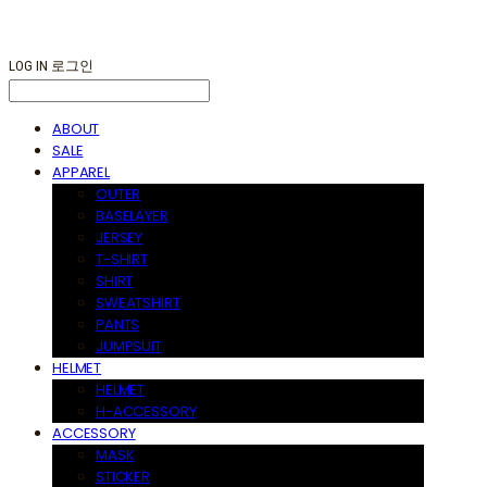
LOG IN
로그인
ABOUT
SALE
APPAREL
OUTER
BASELAYER
JERSEY
T-SHIRT
SHIRT
SWEATSHIRT
PANTS
JUMPSUIT
HELMET
HELMET
H-ACCESSORY
ACCESSORY
MASK
STICKER